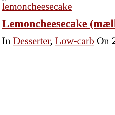
Lemoncheesecake (mælk-
In
Desserter
,
Low-carb
On 2