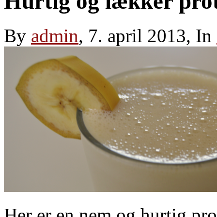
Hurtig og lækker pro
By
admin
, 7. april 2013, In
Her er en nem og hurtig pro