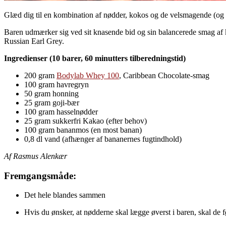
Glæd dig til en kombination af nødder, kokos og de velsmagende (og 
Baren udmærker sig ved sit knasende bid og sin balancerede smag af
Russian Earl Grey.
Ingredienser (10 barer, 60 minutters tilberedningstid)
200 gram
Bodylab Whey 100
, Caribbean Chocolate-smag
100 gram havregryn
50 gram honning
25 gram goji-bær
100 gram hasselnødder
25 gram sukkerfri Kakao (efter behov)
100 gram bananmos (en most banan)
0,8 dl vand (afhænger af bananernes fugtindhold)
Af Rasmus Alenkær
Fremgangsmåde:
Det hele blandes sammen
Hvis du ønsker, at nødderne skal lægge øverst i baren, skal de 