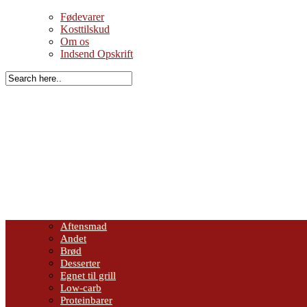
Fødevarer
Kosttilskud
Om os
Indsend Opskrift
Aftensmad
Andet
Brød
Desserter
Egnet til grill
Low-carb
Proteinbarer