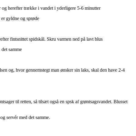
og herefter trække i vandet i yderligere 5-6 minutter
e er gyldne og sprøde
fter fintsnittet spidskål. Skru varmen ned på lavt blus
ed det samme
kelsen og, hvor gennemstegt man ønsker sin laks, skal den have 2-4
ager til retten, så tilsæt også en spsk af grøntsagsvandet. Blusset
r og servér med det samme.