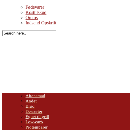
Fødevarer
Kosttilskud
Om os
Indsend Opskrift
Aftensmad
Andet
Brød
Desserter
Egnet til grill
Low-carb
Proteinbarer