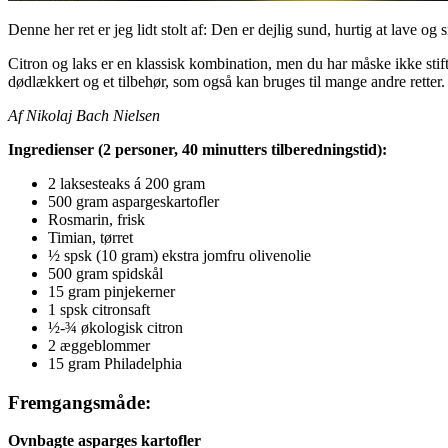
Denne her ret er jeg lidt stolt af: Den er dejlig sund, hurtig at lave og 
Citron og laks er en klassisk kombination, men du har måske ikke stift
dødlækkert og et tilbehør, som også kan bruges til mange andre retter.
Af Nikolaj Bach Nielsen
Ingredienser (2 personer, 40 minutters tilberedningstid):
2 laksesteaks á 200 gram
500 gram aspargeskartofler
Rosmarin, frisk
Timian, tørret
½ spsk (10 gram) ekstra jomfru olivenolie
500 gram spidskål
15 gram pinjekerner
1 spsk citronsaft
½-¾ økologisk citron
2 æggeblommer
15 gram Philadelphia
Fremgangsmåde:
Ovnbagte asparges kartofler