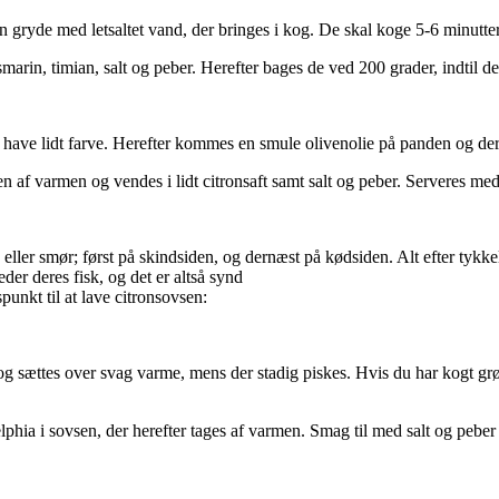
 gryde med letsaltet vand, der bringes i kog. De skal koge 5-6 minutter 
arin, timian, salt og peber. Herefter bages de ved 200 grader, indtil d
 have lidt farve. Herefter kommes en smule olivenolie på panden og dere
den af varmen og vendes i lidt citronsaft samt salt og peber. Serveres m
 eller smør; først på skindsiden, og dernæst på kødsiden. Alt efter tyk
der deres fisk, og det er altså synd
spunkt til at lave citronsovsen:
sættes over svag varme, mens der stadig piskes. Hvis du har kogt grønts
phia i sovsen, der herefter tages af varmen. Smag til med salt og pebe