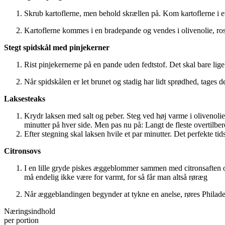
Skrub kartoflerne, men behold skrællen på. Kom kartoflerne i en
Kartoflerne kommes i en bradepande og vendes i olivenolie, rosm
Stegt spidskål med pinjekerner
Rist pinjekernerne på en pande uden fedtstof. Det skal bare lige
Når spidskålen er let brunet og stadig har lidt sprødhed, tages 
Laksesteaks
Krydr laksen med salt og peber. Steg ved høj varme i olivenolie
minutter på hver side. Men pas nu på: Langt de fleste overtilbere
Efter stegning skal laksen hvile et par minutter. Det perfekte tid
Citronsovs
I en lille gryde piskes æggeblommer sammen med citronsaften og 
må endelig ikke være for varmt, for så får man altså røræg
Når æggeblandingen begynder at tykne en anelse, røres Philadel
Næringsindhold
per portion