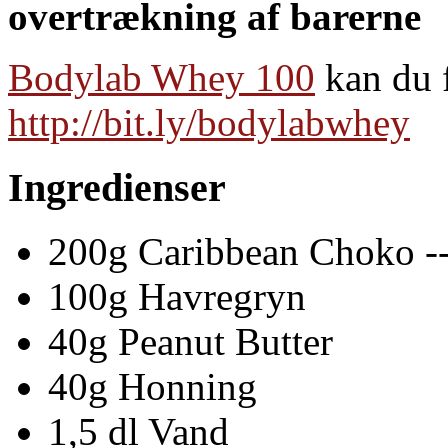
overtrækning af barerne
Bodylab Whey 100
kan du f
http://bit.ly/bodylabwhey
Ingredienser
200g Caribbean Choko -
100g Havregryn
40g Peanut Butter
40g Honning
1,5 dl Vand