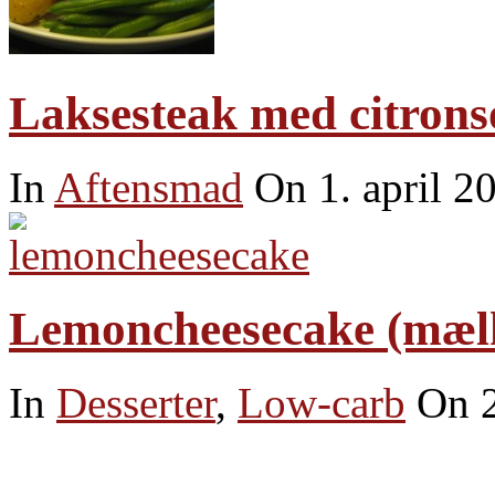
Laksesteak med citronso
In
Aftensmad
On 1. april 2
Lemoncheesecake (mælk-
In
Desserter
,
Low-carb
On 2