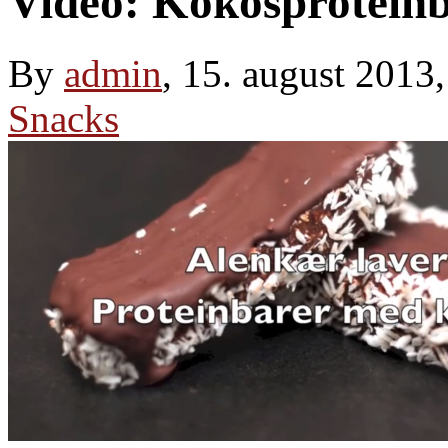
Video: Kokosprotein
By
admin
, 15. august 2013
Snacks