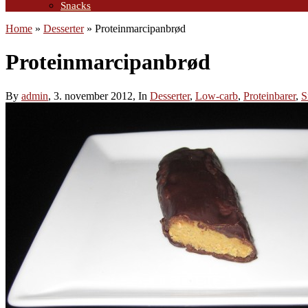
Snacks
Home
»
Desserter
»
Proteinmarcipanbrød
Proteinmarcipanbrød
By
admin
, 3. november 2012, In
Desserter
,
Low-carb
,
Proteinbarer
,
S