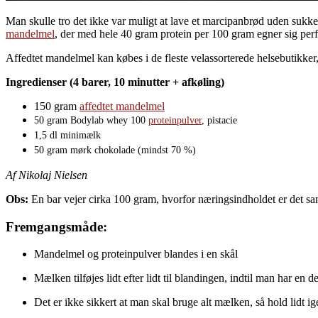
Man skulle tro det ikke var muligt at lave et marcipanbrød uden sukker,
mandelmel
, der med hele 40 gram protein per 100 gram egner sig perfe
Affedtet mandelmel kan købes i de fleste velassorterede helsebutikker
Ingredienser (4 barer, 10 minutter + afkøling)
150 gram
affedtet mandelmel
50 gram Bodylab whey 100
proteinpulver
, pistacie
1,5 dl minimælk
50 gram mørk chokolade (mindst 70 %)
Af Nikolaj Nielsen
Obs:
En bar vejer cirka 100 gram, hvorfor næringsindholdet er det 
Fremgangsmåde:
Mandelmel og proteinpulver blandes i en skål
Mælken tilføjes lidt efter lidt til blandingen, indtil man har en 
Det er ikke sikkert at man skal bruge alt mælken, så hold lidt ig