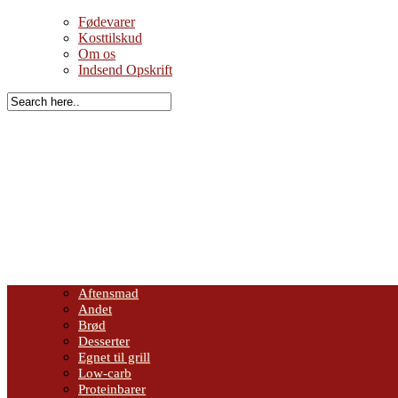
Fødevarer
Kosttilskud
Om os
Indsend Opskrift
Aftensmad
Andet
Brød
Desserter
Egnet til grill
Low-carb
Proteinbarer