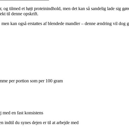
 og tilmed et højt proteinindhold, men det kan så sandelig lade sig gøre!
kt til denne opskrift.
, men kan også erstattes af blendede mandler – denne ændring vil dog giv
samme per portion som per 100 gram
dej med en fast konsistens
en indtil du synes dejen er til at arbejde med