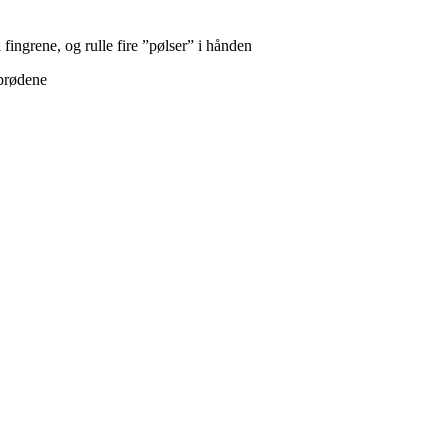
 fingrene, og rulle fire ”pølser” i hånden
-brødene