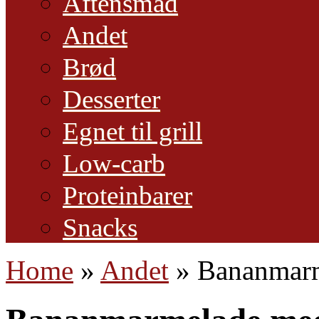
Aftensmad
Andet
Brød
Desserter
Egnet til grill
Low-carb
Proteinbarer
Snacks
Home
»
Andet
»
Bananmarm