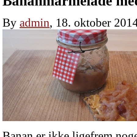
Bananmarmelade me
By
admin
, 18. oktober 201
Banan er ikke ligefrem noget