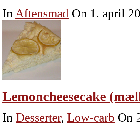
In
Aftensmad
On 1. april 2
Lemoncheesecake (mælk-
In
Desserter
,
Low-carb
On 2