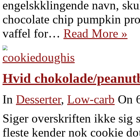
engelskklingende navn, skul
chocolate chip pumpkin prot
vaffel for…
Read More »
Hvid chokolade/peanutb
In
Desserter
,
Low-carb
On 6
Siger overskriften ikke sig 
fleste kender nok cookie d