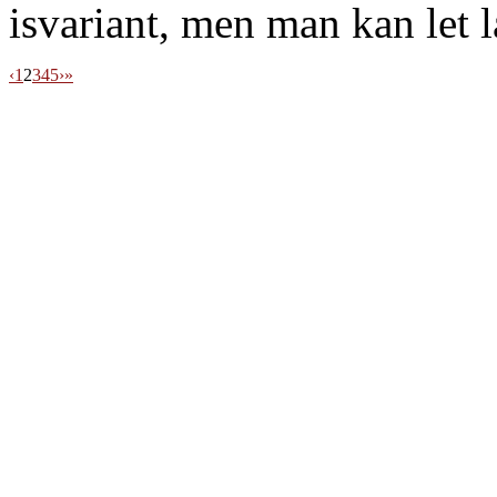
isvariant, men man kan let
‹
1
2
3
4
5
›
»