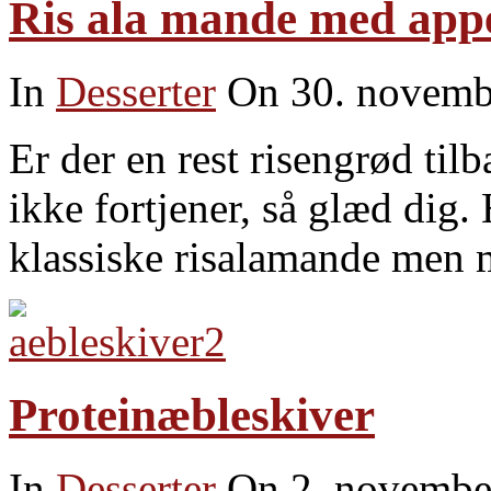
Ris ala mande med appe
In
Desserter
On 30. novemb
Er der en rest risengrød til
ikke fortjener, så glæd dig
klassiske risalamande men 
Proteinæbleskiver
In
Desserter
On 2. novembe