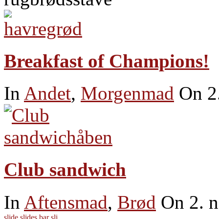
Breakfast of Champions!
In
Andet
,
Morgenmad
On 2
Club sandwich
In
Aftensmad
,
Brød
On 2. 
slide
slides
bar
sli